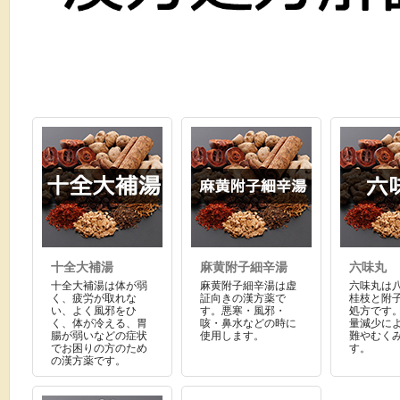
十全大補湯
麻黄附子細辛湯
六味丸
十全大補湯は体が弱
麻黄附子細辛湯は虚
六味丸は
く、疲労が取れな
証向きの漢方薬で
桂枝と附
い、よく風邪をひ
す。悪寒・風邪・
処方です
く、体が冷える、胃
咳・鼻水などの時に
量減少に
腸が弱いなどの症状
使用します。
難やむく
でお困りの方のため
す。
の漢方薬です。