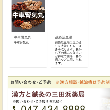
牛車腎気丸
疎経活血湯
牛車腎気丸
疎経活血湯は血の巡
りを改善したり、痛
みを取ります。腰か
ら下の痛みを取るの
が得意で腰痛・膝の
痛みなどに用いられ
ます。