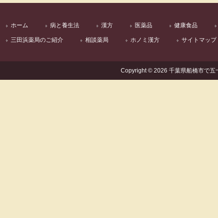
ホーム
病と養生法
漢方
医薬品
健康食品
三田浜薬局のご紹介
相談薬局
ホノミ漢方
サイトマップ
Copyright © 2026 千葉県船橋市で五