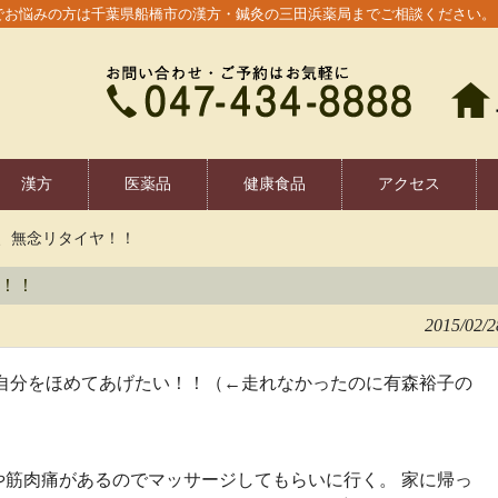
でお悩みの方は千葉県船橋市の漢方・鍼灸の三田浜薬局までご相談ください。
漢方
医薬品
健康食品
アクセス
、無念リタイヤ！！
！！
2015/02/2
で自分をほめてあげたい！！（←走れなかったのに有森裕子の
や筋肉痛があるのでマッサージしてもらいに行く。 家に帰っ