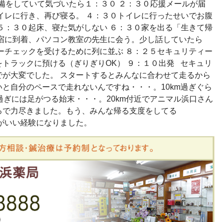
準備をしていて気づいたら１：３０ ２：３０応援メールが届
イレに行き、再び寝る。 ４：３０トイレに行ったせいでお腹
５：３０起床、寝た気がしない ６：３０家を出る「生きて帰
新宿に到着、パソコン教室の先生に会う。少し話していたら
ーチェックを受けるために列に並ぶ ８：２５セキュリティー
トラックに預ける（ぎりぎりOK） ９：１０出発 セキュリ
でが大変でした。 スタートするとみんなに合わせて走るから
と自分のペースで走れないんですね・・・。10km過ぎぐら
過ぎには足がつる始末・・・。20km付近でアニマル浜口さん
ろで力尽きました。もう、みんな帰る支度をしてる
たがいい経験になりました。