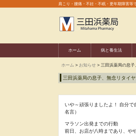
肩こり・腰痛・不妊・不眠・更年期障害等
ホーム
病と養生法
ホーム
>
お知らせ
>
三田浜薬局の息子
三田浜薬局の息子、無念リタイヤ
いや～頑張りましたよ！ 自分
名言）
マラソン出発までの行動
前日、お店が八時まであり、や