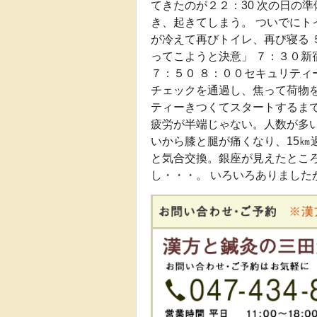
てきたのが２２：30 次の日の
き、起きてしまう。 ついでにト
が冷えて再びトイレ、再び寝る 
ってこようと決意」 ７：３０
７：５０ ８：００セキュリティ
チェックを通過し、焦って荷物を
ティーきつくてスタートするま
疲労が半端じゃない。人数が多い
いから膝と腿が痛くなり、15㎞
と気合交換。銀座が見えたとこ
し・・・。 いろいろありまし