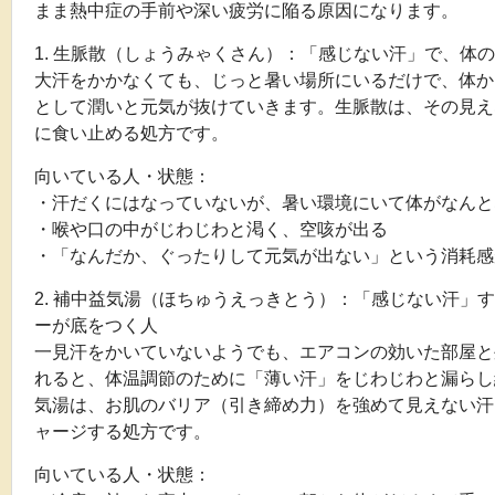
まま熱中症の手前や深い疲労に陥る原因になります。
1. 生脈散（しょうみゃくさん）：「感じない汗」で、体
大汗をかかなくても、じっと暑い場所にいるだけで、体か
として潤いと元気が抜けていきます。生脈散は、その見え
に食い止める処方です。
向いている人・状態：
・汗だくにはなっていないが、暑い環境にいて体がなんと
・喉や口の中がじわじわと渇く、空咳が出る
・「なんだか、ぐったりして元気が出ない」という消耗感
2. 補中益気湯（ほちゅうえっきとう）：「感じない汗」
ーが底をつく人
一見汗をかいていないようでも、エアコンの効いた部屋と
れると、体温調節のために「薄い汗」をじわじわと漏らし
気湯は、お肌のバリア（引き締め力）を強めて見えない汗
ャージする処方です。
向いている人・状態：