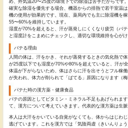
め、外気温20〜25度の環境下での除湿は苦手だからです
確実な除湿を優先する場合、機器からの排熱で若干室温は
機の使用が効果的です。現在、薬局内でも主に除湿機を稼
55〜60%を維持しています。
湿度が70%を超えると、汗が蒸発しにくくなり疲労（バ
と湿度計をこまめにチェックし、適切な環境維持を心がけ
バテる理由
人間の体は、汗をかき、それが蒸発するときの気化熱で体
が25度以下でも湿度が70%や80%を超えていると、汗が
体温が下がらないため、体はさらに汗を出そうとフル稼働
が失われ、体力が削られて「ばてる」原因になります（梅
バテた時の漢方薬・健康食品
バテの原因としてビタミン・ミネラル不足もあげられます
て、漢方について考えていきます。代表的な漢方薬は生脈
本人は大汗をかいている自覚がなくても、体からはじわじ
逃げています。これを漢方では「気陰両虚（きいんりょう