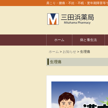
肩こり・腰痛・不妊・不眠・更年期障害等
ホーム
病と養生法
ホーム
>
お知らせ
>
生理痛
生理痛