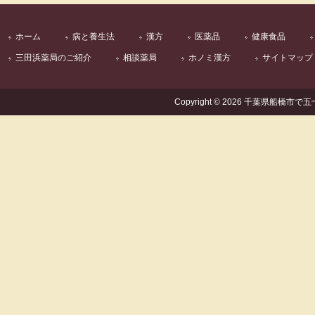
ホーム
病と養生法
漢方
医薬品
健康食品
三田浜薬局のご紹介
相談薬局
ホノミ漢方
サイトマップ
Copyright © 2026 千葉県船橋市で五