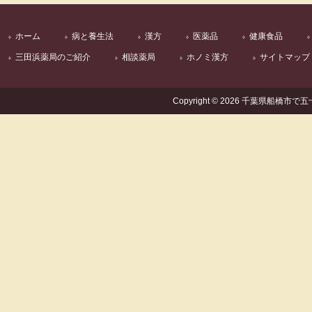
ホーム
病と養生法
漢方
医薬品
健康食品
三田浜薬局のご紹介
相談薬局
ホノミ漢方
サイトマップ
Copyright © 2026 千葉県船橋市で五