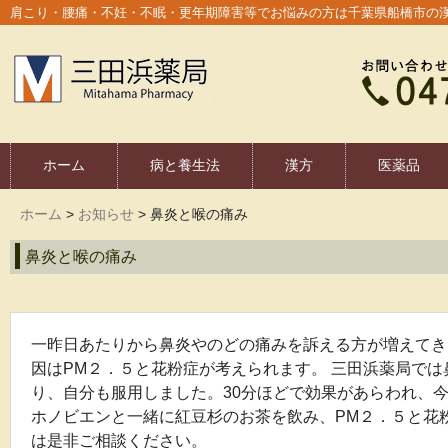
肩こり・腰痛・不妊・不眠・更年期障害等でお悩みの方は千葉県船橋市の
ホーム
病と養生法
漢方
医薬品
ホーム
>
お知らせ
>
鼻炎と喉の痛み
鼻炎と喉の痛み
一昨日あたりから鼻炎やのどの痛みを訴える方が増えてき
因はPM２．５と花粉症が考えられます。 三田浜薬局で
り、自分も服用しました。30分ほどで効果があらわれ、今
ホノビエンと一緒に紅豆杉のお茶を飲み、PM２．５と花
は是非ご相談ください。